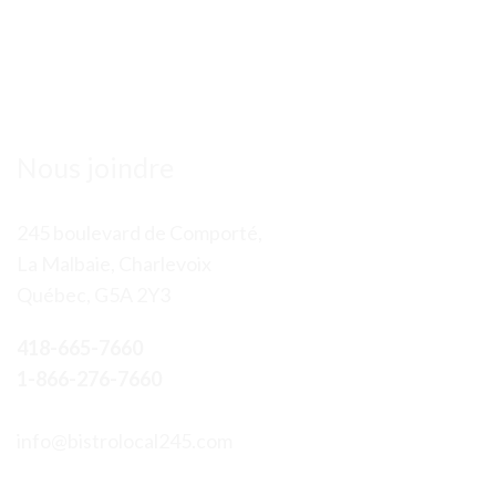
Nous joindre
245 boulevard de Comporté,
La Malbaie, Charlevoix
Québec, G5A 2Y3
418-665-7660
1-866-276-7660
info@bistrolocal245.com